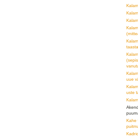
Kalam
Kalam
Kalam
Kalam
(mitt
Kalam
taast
Kalam
(sepi
vanuta
Kalam
uue v
Kalam
uste 
Kalam
Akend
puum
Kahe 
puitm
Kadri