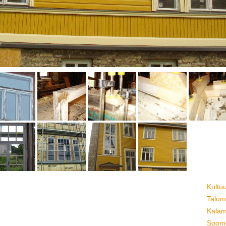
Kultu
Talum
Kalam
Soome