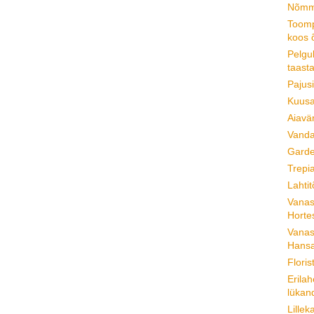
Nõmme
Toomp
koos 
Pelgu
taast
Pajus
Kuusa
Aiavä
Vanda
Garde
Trepia
Lahti
Vanas 
Horte
Vanas 
Hansa
Floris
Erila
lükan
Lillek