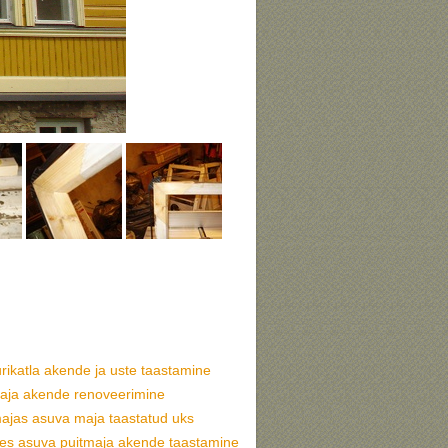
urikatla akende ja uste taastamine
aja akende renoveerimine
ajas asuva maja taastatud uks
s asuva puitmaja akende taastamine