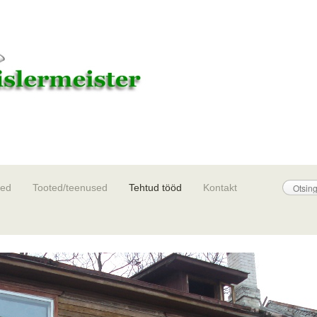
sed
Tooted/teenused
Tehtud tööd
Kontakt