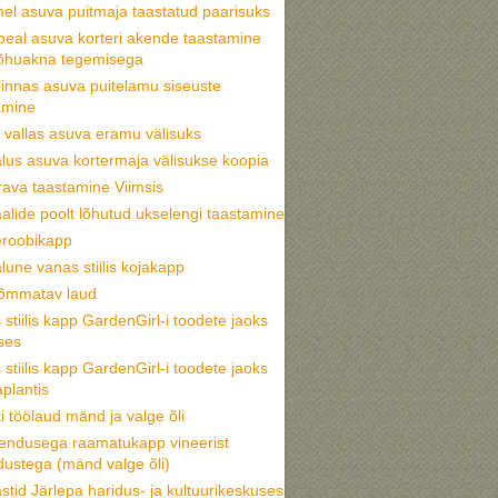
l asuva puitmaja taastatud paarisuks
eal asuva korteri akende taastamine
õhuakna tegemisega
linnas asuva puitelamu siseuste
amine
i vallas asuva eramu välisuks
lus asuva kortermaja välisukse koopia
rava taastamine Viimsis
alide poolt lõhutud ukselengi taastamine
roobikapp
lune vanas stiilis kojakapp
tõmmatav laud
stiilis kapp GardenGirl-i toodete jaoks
ses
stiilis kapp GardenGirl-i toodete jaoks
plantis
ti töölaud mänd ja valge õli
hendusega raamatukapp vineerist
dustega (mänd valge õli)
astid Järlepa haridus- ja kultuurikeskuses