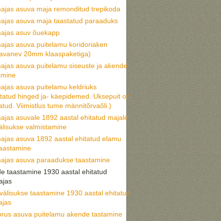
ajas asuva maja remonditud trepikoda
ajas asuva maja taastatud paraaduks
ajas asuv õuekapp
ajas asuva puitelamu koridoriaken
eavanev 20mm klaaspaketiga)
ajas asuva puitelamu siseuste ja akende
amine
ajas asuva puitelamu keldriuks
statud hinged ja- käepidemed. Uksepuit on
tud. Viimistlus tume männitõrvaõli.)
ajas asuvale 1892 aastal ehitatud majale
älisukse valmistamine
ajas asuva 1892 aastal ehitatud elamu
taastamine
ajas asuva paraadukse taastamine
e taastamine 1930 aastal ehitatud
ajas
välisukse taastamine 1930 aastal ehitatud
ajas
orus asuva puitelamu akende tastamine