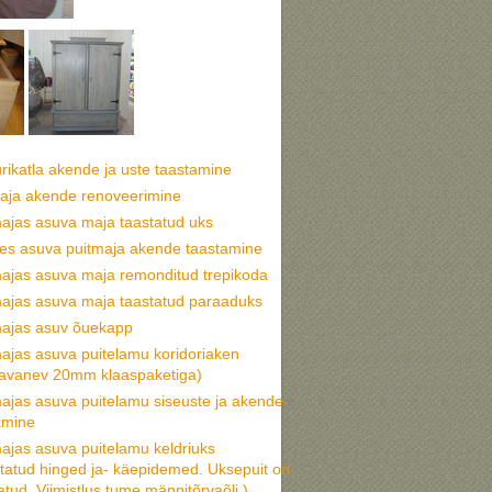
urikatla akende ja uste taastamine
aja akende renoveerimine
ajas asuva maja taastatud uks
s asuva puitmaja akende taastamine
ajas asuva maja remonditud trepikoda
ajas asuva maja taastatud paraaduks
ajas asuv õuekapp
ajas asuva puitelamu koridoriaken
eavanev 20mm klaaspaketiga)
ajas asuva puitelamu siseuste ja akende
amine
ajas asuva puitelamu keldriuks
statud hinged ja- käepidemed. Uksepuit on
tud. Viimistlus tume männitõrvaõli.)