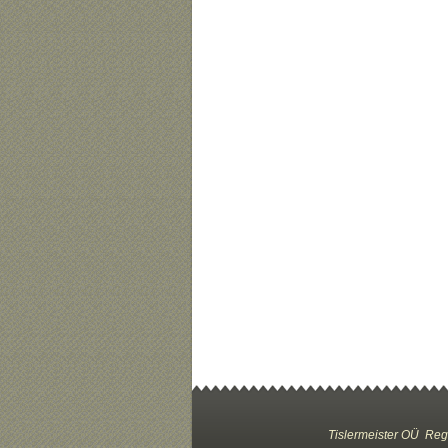
Tislermeister OÜ
Reg