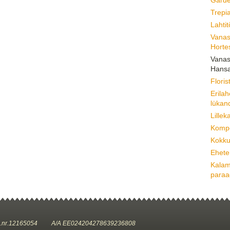
Trepia
Lahti
Vanas 
Horte
Vanas 
Hansa
Floris
Erila
lükan
Lillek
Kompo
Kokku
Ehete
Kalam
paraa
.nr.12165054 A/A EE024204278639236808