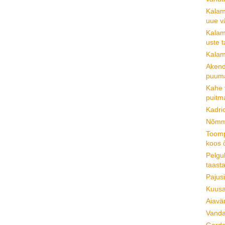
Kalam
uue v
Kalam
uste 
Kalam
Akend
puum
Kahe 
puitm
Kadri
Nõmme
Toomp
koos 
Pelgu
taast
Pajus
Kuusa
Aiavä
Vanda
Garde