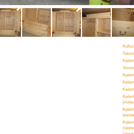
Kultu
Talum
Kalam
Soome
Kalam
Kalam
Kalam
Kalam
(mitt
Kalam
taast
Kalam
(sepi
vanuta