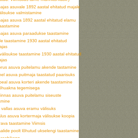
ajas asuvale 1892 aastal ehitatud majale
älisukse valmistamine
ajas asuva 1892 aastal ehitatud elamu
taastamine
ajas asuva paraadukse taastamine
e taastamine 1930 aastal ehitatud
ajas
välisukse taastamine 1930 aastal ehitatud
ajas
orus asuva puitelamu akende tastamine
l asuva puitmaja taastatud paarisuks
eal asuva korteri akende taastamine
õhuakna tegemisega
linnas asuva puitelamu siseuste
amine
i vallas asuva eramu välisuks
lus asuva kortermaja välisukse koopia
rava taastamine Viimsis
alide poolt lõhutud ukselengi taastamine
roobikapp